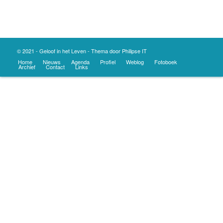
© 2021 - Geloof in het Leven - Thema door
Philipse IT
Home
Nieuws
Agenda
Profiel
Weblog
Fotoboek
Archief
Contact
Links